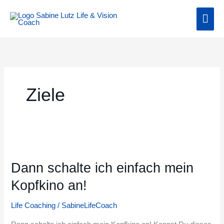
Zum
Hau
Inhalt
springen
Ziele
Dann
schalte
Dann schalte ich einfach mein
ich
einfach
Kopfkino an!
mein
Kopfkino
Life Coaching
/
SabineLifeCoach
an!