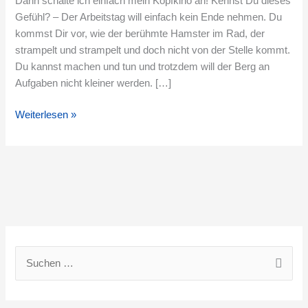
Dann schalte ich einfach mein Kopfkino an! Kennst Du dieses
Gefühl? – Der Arbeitstag will einfach kein Ende nehmen. Du
kommst Dir vor, wie der berühmte Hamster im Rad, der
strampelt und strampelt und doch nicht von der Stelle kommt.
Du kannst machen und tun und trotzdem will der Berg an
Aufgaben nicht kleiner werden. […]
Weiterlesen »
S
u
c