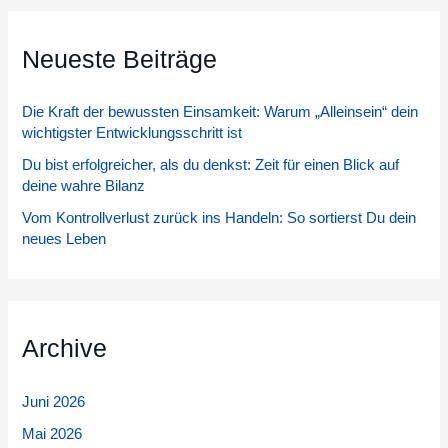
h
Neueste Beiträge
e
n
Die Kraft der bewussten Einsamkeit: Warum „Alleinsein“ dein
n
wichtigster Entwicklungsschritt ist
a
Du bist erfolgreicher, als du denkst: Zeit für einen Blick auf
c
deine wahre Bilanz
h
Vom Kontrollverlust zurück ins Handeln: So sortierst Du dein
:
neues Leben
Archive
Juni 2026
Mai 2026