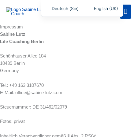
Zum
Deutsch (Sie)
English (UK)
Hau
Inhalt
springen
Impressum
Sabine Lutz
Life Coaching Berlin
Schönhauser Allee 104
10439 Berlin
Germany
Tel.: +49 163 3107670
E-Mail: office@sabine-lutz.com
Steuernummer: DE 31/462/02079
Fotos: privat
Inhaltlich Verantwortlicher gemäß § Abs. 2 RStV: