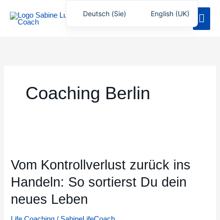
Zum
Deutsch (Sie)
English (UK)
Hau
Inhalt
springen
Coaching Berlin
Vom
Kontrollverlust
Vom Kontrollverlust zurück ins
zurück
ins
Handeln: So sortierst Du dein
Handeln:
neues Leben
So
sortierst
Life Coaching
/
SabineLifeCoach