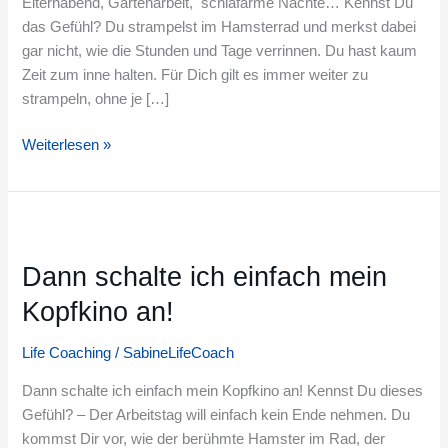
Elternabend, Gartenarbeit, schlafarme Nächte… Kennst Du
das Gefühl? Du strampelst im Hamsterrad und merkst dabei
gar nicht, wie die Stunden und Tage verrinnen. Du hast kaum
Zeit zum inne halten. Für Dich gilt es immer weiter zu
strampeln, ohne je […]
Weiterlesen »
Dann
schalte
Dann schalte ich einfach mein
ich
einfach
Kopfkino an!
mein
Kopfkino
Life Coaching
/
SabineLifeCoach
an!
Dann schalte ich einfach mein Kopfkino an! Kennst Du dieses
Gefühl? – Der Arbeitstag will einfach kein Ende nehmen. Du
kommst Dir vor, wie der berühmte Hamster im Rad, der