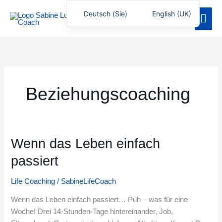
Zum
Deutsch (Sie)
English (UK)
Hau
Inhalt
springen
Beziehungscoaching
Wenn das Leben einfach
Wenn
das
passiert
Leben
einfach
Life Coaching
/
SabineLifeCoach
passiert
Wenn das Leben einfach passiert… Puh – was für eine
Woche! Drei 14-Stunden-Tage hintereinander, Job,