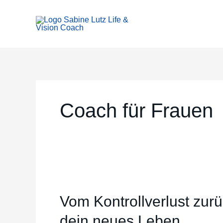
Zum
Inhalt
springen
Coach für Frauen
Vom
Kontrollverlust
Vom Kontrollverlust zurü
zurück
ins
dein neues Leben