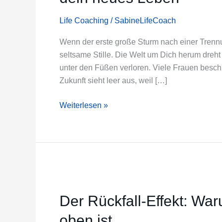
Handeln:
So
Life Coaching
/
SabineLifeCoach
sortierst
Du
Wenn der erste große Sturm nach einer Trennun
dein
seltsame Stille. Die Welt um Dich herum dreht 
neues
unter den Füßen verloren. Viele Frauen besch
Leben
Zukunft sieht leer aus, weil […]
Weiterlesen »
Der
Rückfall-
Der Rückfall-Effekt: Wa
Effekt:
Warum
oben ist