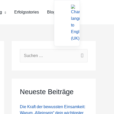
g
Erfolgsstories
Blog
Kontakt
S
u
c
h
e
Neueste Beiträge
n
n
Die Kraft der bewussten Einsamkeit:
Warum „Alleinsein“ dein wichtigster