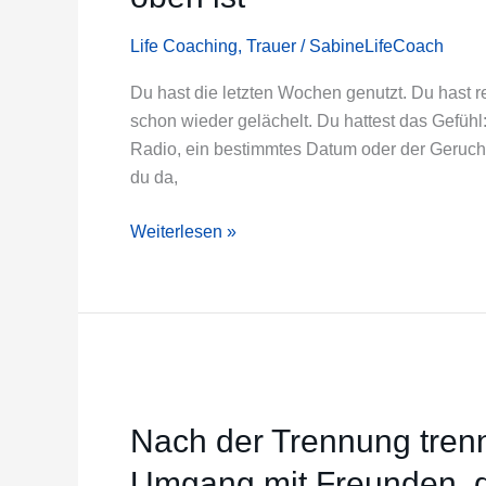
Heilung
keine
Life Coaching
,
Trauer
/
SabineLifeCoach
Treppe
nach
Du hast die letzten Wochen genutzt. Du hast re
oben
schon wieder gelächelt. Du hattest das Gefühl:
ist
Radio, ein bestimmtes Datum oder der Geruch vo
du da,
Weiterlesen »
Nach
der
Nach der Trennung trenn
Trennung
trennt
Umgang mit Freunden, d