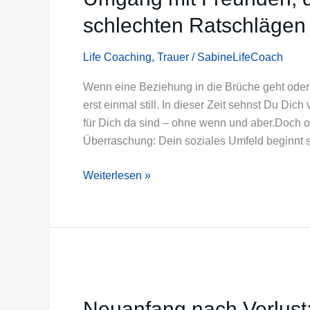
sich
schlechten Ratschlägen
die
Spreu
vom
Life Coaching
,
Trauer
/
SabineLifeCoach
Weizen:
Wenn eine Beziehung in die Brüche geht oder 
Umgang
erst einmal still. In dieser Zeit sehnst Du Di
mit
für Dich da sind – ohne wenn und aber.Doch o
Freunden,
Überraschung: Dein soziales Umfeld beginnt 
die
Dich
Weiterlesen »
ghosten
und
schlechten
Ratschlägen
Neuanfang
nach
Neuanfang nach Verlust:
Verlust: