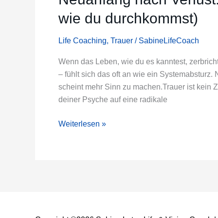
Die
wie du durchkommst)
4
Phasen
Life Coaching
,
Trauer
/
SabineLifeCoach
der
Trauer
Wenn das Leben, wie du es kanntest, zerbrich
(und
– fühlt sich das oft an wie ein Systemabsturz.
wie
scheint mehr Sinn zu machen.Trauer ist kein
du
deiner Psyche auf eine radikale
durchkommst)
Weiterlesen »