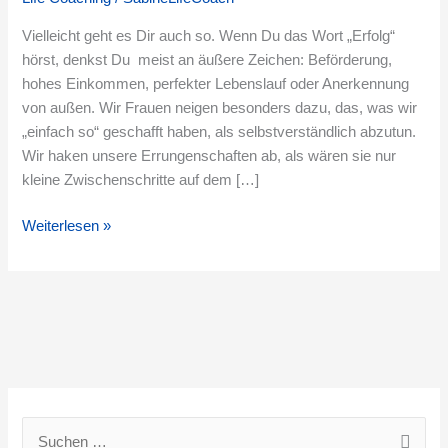
für
einen
Vielleicht geht es Dir auch so. Wenn Du das Wort „Erfolg“
Blick
hörst, denkst Du meist an äußere Zeichen: Beförderung,
auf
hohes Einkommen, perfekter Lebenslauf oder Anerkennung
deine
von außen. Wir Frauen neigen besonders dazu, das, was wir
wahre
„einfach so“ geschafft haben, als selbstverständlich abzutun.
Bilanz
Wir haken unsere Errungenschaften ab, als wären sie nur
kleine Zwischenschritte auf dem […]
Weiterlesen »
S