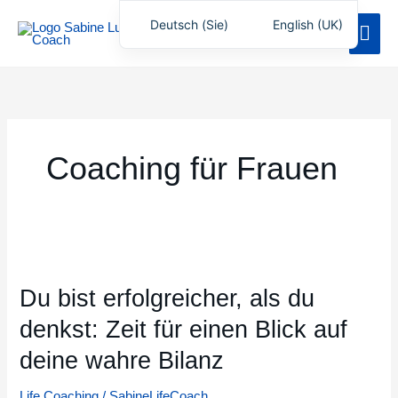
Zum
Deutsch (Sie)
English (UK)
Hau
Inhalt
springen
Coaching für Frauen
Du
bist
Du bist erfolgreicher, als du
erfolgreicher,
als
denkst: Zeit für einen Blick auf
du
deine wahre Bilanz
denkst:
Zeit
Life Coaching
/
SabineLifeCoach