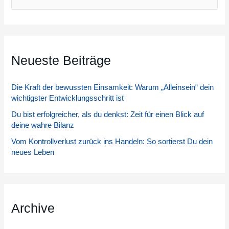
u
c
h
Neueste Beiträge
e
n
Die Kraft der bewussten Einsamkeit: Warum „Alleinsein“ dein
n
wichtigster Entwicklungsschritt ist
a
Du bist erfolgreicher, als du denkst: Zeit für einen Blick auf
c
deine wahre Bilanz
h
Vom Kontrollverlust zurück ins Handeln: So sortierst Du dein
:
neues Leben
Archive