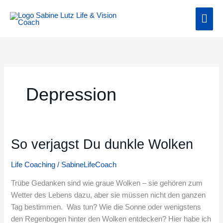
Zum
Hau
Inhalt
springen
Depression
So verjagst Du dunkle Wolken
So
verjagst
Life Coaching
/
SabineLifeCoach
Du
dunkle
Trübe Gedanken sind wie graue Wolken – sie gehören zum
Wolken
Wetter des Lebens dazu, aber sie müssen nicht den ganzen
Tag bestimmen. Was tun? Wie die Sonne oder wenigstens
den Regenbogen hinter den Wolken entdecken? Hier habe ich