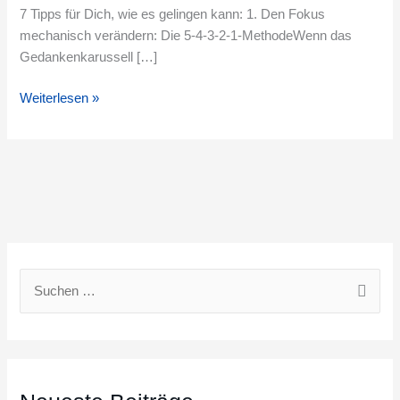
7 Tipps für Dich, wie es gelingen kann: 1. Den Fokus
mechanisch verändern: Die 5-4-3-2-1-MethodeWenn das
Gedankenkarussell […]
Weiterlesen »
S
u
c
h
e