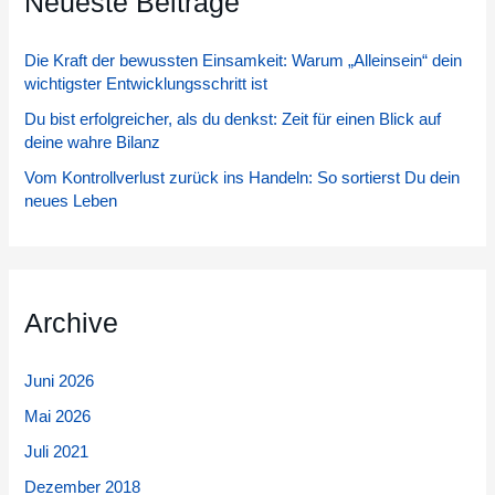
Neueste Beiträge
n
Die Kraft der bewussten Einsamkeit: Warum „Alleinsein“ dein
n
wichtigster Entwicklungsschritt ist
a
Du bist erfolgreicher, als du denkst: Zeit für einen Blick auf
c
deine wahre Bilanz
h
Vom Kontrollverlust zurück ins Handeln: So sortierst Du dein
:
neues Leben
Archive
Juni 2026
Mai 2026
Juli 2021
Dezember 2018