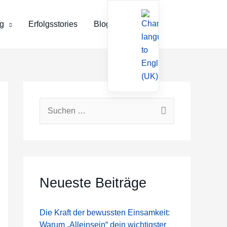
g
Erfolgsstories
Blog
Kontakt
S
u
c
h
e
Neueste Beiträge
n
n
Die Kraft der bewussten Einsamkeit:
Warum „Alleinsein“ dein wichtigster