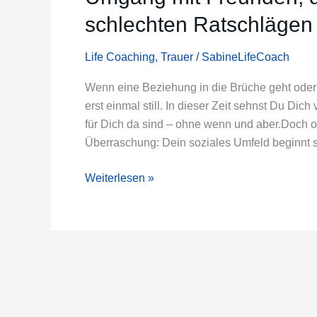
sich
schlechten Ratschlägen
die
Spreu
vom
Life Coaching
,
Trauer
/
SabineLifeCoach
Weizen:
Wenn eine Beziehung in die Brüche geht oder 
Umgang
erst einmal still. In dieser Zeit sehnst Du Di
mit
für Dich da sind – ohne wenn und aber.Doch o
Freunden,
Überraschung: Dein soziales Umfeld beginnt s
die
Dich
Weiterlesen »
ghosten
und
schlechten
Ratschlägen