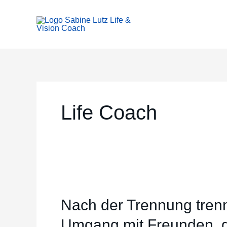
Zum
Inhalt
springen
Life Coach
Nach
der
Nach der Trennung trenn
Trennung
trennt
Umgang mit Freunden, d