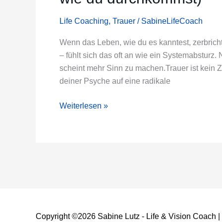
4
Phasen
Life Coaching
,
Trauer
/
SabineLifeCoach
der
Trauer
Wenn das Leben, wie du es kanntest, zerbrich
(und
– fühlt sich das oft an wie ein Systemabsturz.
wie
scheint mehr Sinn zu machen.Trauer ist kein
du
deiner Psyche auf eine radikale
durchkommst)
Weiterlesen »
Copyright ©2026
Sabine Lutz - Life & Vision Coach
|