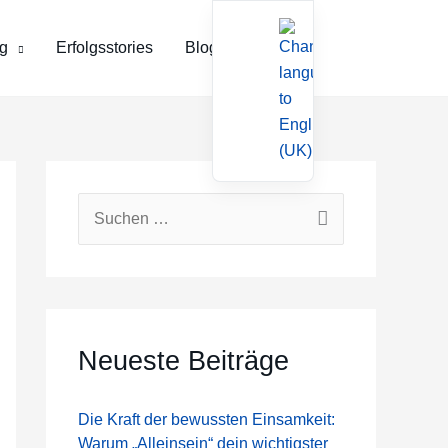
g
Erfolgsstories
Blog
Kontakt
S
u
c
h
e
Neueste Beiträge
n
n
Die Kraft der bewussten Einsamkeit:
Warum „Alleinsein“ dein wichtigster