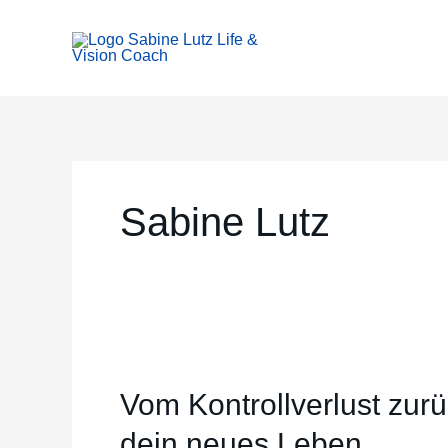
Zum
Inhalt
springen
Sabine Lutz
Vom
Kontrollverlust
Vom Kontrollverlust zurü
zurück
ins
dein neues Leben