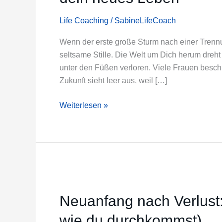
Handeln:
So
Life Coaching
/
SabineLifeCoach
sortierst
Du
Wenn der erste große Sturm nach einer Trennun
dein
seltsame Stille. Die Welt um Dich herum dreht 
neues
unter den Füßen verloren. Viele Frauen besch
Leben
Zukunft sieht leer aus, weil […]
Weiterlesen »
Neuanfang
nach
Neuanfang nach Verlust:
Verlust:
Die
wie du durchkommst)