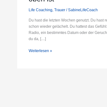
Heilung
keine
Life Coaching
,
Trauer
/
SabineLifeCoach
Treppe
nach
Du hast die letzten Wochen genutzt. Du hast re
oben
schon wieder gelächelt. Du hattest das Gefühl:
ist
Radio, ein bestimmtes Datum oder der Geruch vo
du da, […]
Weiterlesen »