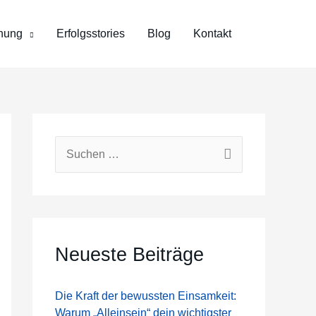
hung
Erfolgsstories
Blog
Kontakt
S
u
c
h
e
Neueste Beiträge
n
n
Die Kraft der bewussten Einsamkeit:
Warum „Alleinsein“ dein wichtigster