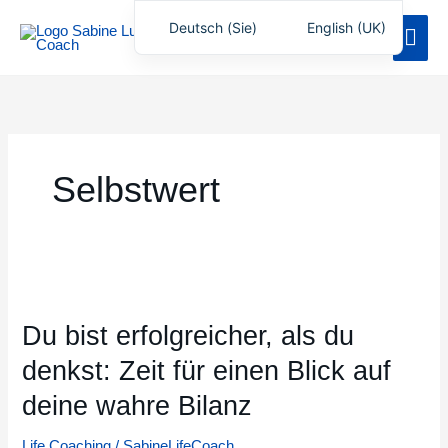
Zum
Deutsch (Sie)
English (UK)
Hau
Inhalt
springen
Selbstwert
Du
bist
Du bist erfolgreicher, als du
erfolgreicher,
als
denkst: Zeit für einen Blick auf
du
deine wahre Bilanz
denkst:
Zeit
Life Coaching
/
SabineLifeCoach