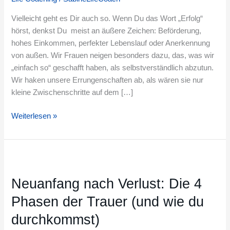
für
einen
Vielleicht geht es Dir auch so. Wenn Du das Wort „Erfolg“
Blick
hörst, denkst Du meist an äußere Zeichen: Beförderung,
auf
hohes Einkommen, perfekter Lebenslauf oder Anerkennung
deine
von außen. Wir Frauen neigen besonders dazu, das, was wir
wahre
„einfach so“ geschafft haben, als selbstverständlich abzutun.
Bilanz
Wir haken unsere Errungenschaften ab, als wären sie nur
kleine Zwischenschritte auf dem […]
Weiterlesen »
Neuanfang
nach
Neuanfang nach Verlust: Die 4
Verlust:
Die
Phasen der Trauer (und wie du
4
durchkommst)
Phasen