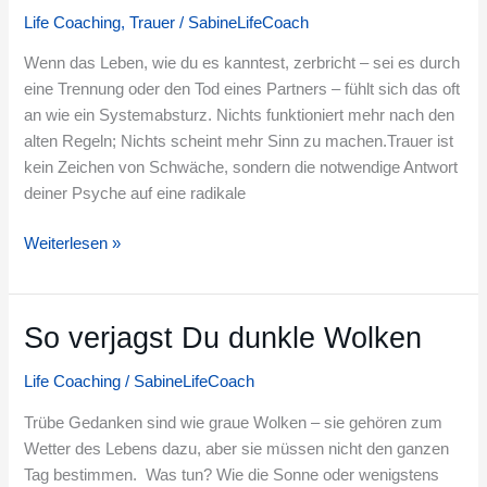
der
Life Coaching
,
Trauer
/
SabineLifeCoach
Trauer
(und
Wenn das Leben, wie du es kanntest, zerbricht – sei es durch
wie
eine Trennung oder den Tod eines Partners – fühlt sich das oft
du
an wie ein Systemabsturz. Nichts funktioniert mehr nach den
durchkommst)
alten Regeln; Nichts scheint mehr Sinn zu machen.Trauer ist
kein Zeichen von Schwäche, sondern die notwendige Antwort
deiner Psyche auf eine radikale
Weiterlesen »
So verjagst Du dunkle Wolken
So
verjagst
Life Coaching
/
SabineLifeCoach
Du
dunkle
Trübe Gedanken sind wie graue Wolken – sie gehören zum
Wolken
Wetter des Lebens dazu, aber sie müssen nicht den ganzen
Tag bestimmen. Was tun? Wie die Sonne oder wenigstens