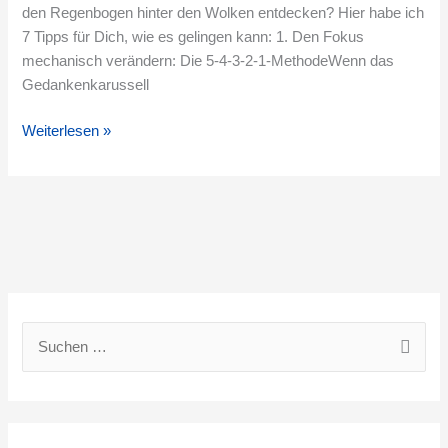
den Regenbogen hinter den Wolken entdecken? Hier habe ich
7 Tipps für Dich, wie es gelingen kann: 1. Den Fokus
mechanisch verändern: Die 5-4-3-2-1-MethodeWenn das
Gedankenkarussell
Weiterlesen »
S
u
c
h