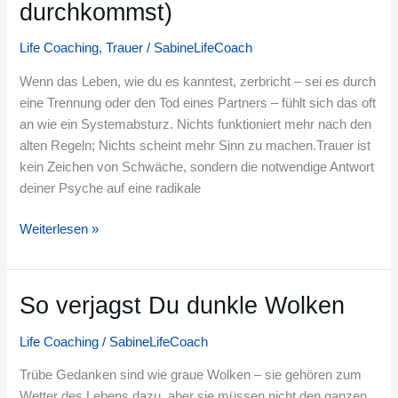
durchkommst)
Phasen
der
Life Coaching
,
Trauer
/
SabineLifeCoach
Trauer
(und
Wenn das Leben, wie du es kanntest, zerbricht – sei es durch
wie
eine Trennung oder den Tod eines Partners – fühlt sich das oft
du
an wie ein Systemabsturz. Nichts funktioniert mehr nach den
durchkommst)
alten Regeln; Nichts scheint mehr Sinn zu machen.Trauer ist
kein Zeichen von Schwäche, sondern die notwendige Antwort
deiner Psyche auf eine radikale
Weiterlesen »
So verjagst Du dunkle Wolken
So
verjagst
Life Coaching
/
SabineLifeCoach
Du
dunkle
Trübe Gedanken sind wie graue Wolken – sie gehören zum
Wolken
Wetter des Lebens dazu, aber sie müssen nicht den ganzen