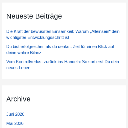
h
Neueste Beiträge
e
n
Die Kraft der bewussten Einsamkeit: Warum „Alleinsein“ dein
n
wichtigster Entwicklungsschritt ist
a
Du bist erfolgreicher, als du denkst: Zeit für einen Blick auf
c
deine wahre Bilanz
h
Vom Kontrollverlust zurück ins Handeln: So sortierst Du dein
:
neues Leben
Archive
Juni 2026
Mai 2026