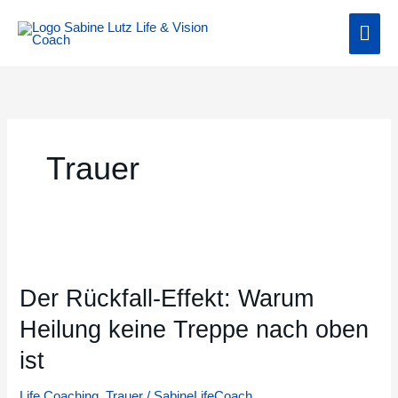
Zum
Hau
Inhalt
springen
Trauer
Der
Rückfall-
Der Rückfall-Effekt: Warum
Effekt:
Warum
Heilung keine Treppe nach oben
Heilung
ist
keine
Treppe
Life Coaching
,
Trauer
/
SabineLifeCoach