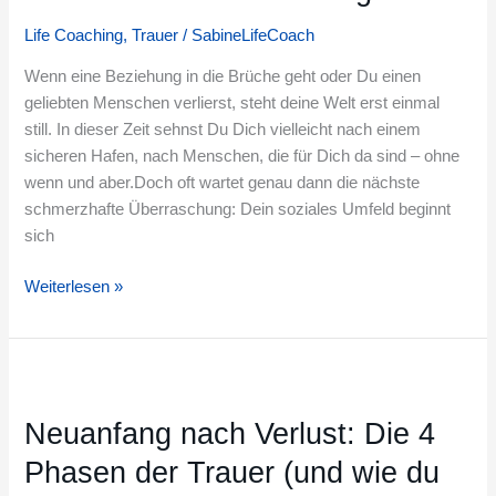
vom
Weizen:
Life Coaching
,
Trauer
/
SabineLifeCoach
Umgang
Wenn eine Beziehung in die Brüche geht oder Du einen
mit
geliebten Menschen verlierst, steht deine Welt erst einmal
Freunden,
still. In dieser Zeit sehnst Du Dich vielleicht nach einem
die
sicheren Hafen, nach Menschen, die für Dich da sind – ohne
Dich
wenn und aber.Doch oft wartet genau dann die nächste
ghosten
schmerzhafte Überraschung: Dein soziales Umfeld beginnt
und
sich
schlechten
Ratschlägen
Weiterlesen »
Neuanfang
nach
Neuanfang nach Verlust: Die 4
Verlust:
Die
Phasen der Trauer (und wie du
4